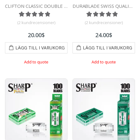
CLIFTON CLASSIC DOUBLE EDGE DURABLADE SWISS QUALITY RAZOR BLADES T5 B100 PCS
DURABLADE SWISS QUALITY CHAMPION PLATINUM DOUBLE EDGE RAZOR BLADES T5-B100 PCS
Betygsatt
1
5.00
av 5 baserat på
Betygsatt
1
kundrecensi
5.00
av 5
(
2
kundrecensioner)
(
2
kundrecensioner)
20.00
$
24.00
$
LÄGG TILL I VARUKORG
LÄGG TILL I VARUKORG
Add to quote
Add to quote