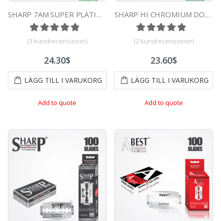
SHARP 7AM SUPER PLATINUM DOUBLE EDGE DURABLADE SWISS QUALITY RAZOR BLADES T5 100 PCS
SHARP HI CHROMIUM DOUBLE EDGE DURABLADE SWISS QUALITY RAZOR BLADES T5 B100 PCS
Betygsatt
3
5.00
av 5 baserat på
Betygsatt
1
kundrecensi
5.00
av 5
(
3
kundrecensioner)
(
2
kundrecensioner)
24.30
$
23.60
$
LÄGG TILL I VARUKORG
LÄGG TILL I VARUKORG
Add to quote
Add to quote