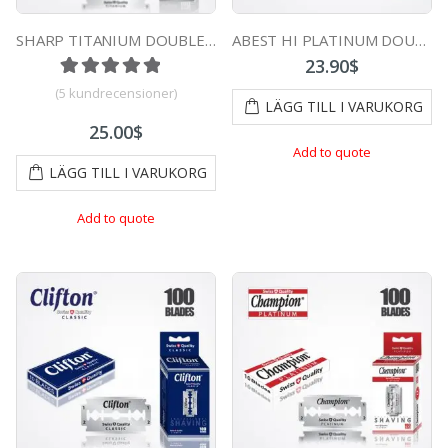
SHARP TITANIUM DOUBLE EDGE DURABLADE SWISS QUALITY RAZOR BLADES T5 B100 PCS
ABEST HI PLATINUM DOUBLE EDGE DURABLADE SWISS QUALITY RAZOR BLADES T10-B100 PCS
23.90
$
Betygsatt
5
5.00
av 5 baserat på
kundrecensi
(
5
kundrecensioner)
LÄGG TILL I VARUKORG
25.00
$
Add to quote
LÄGG TILL I VARUKORG
Add to quote