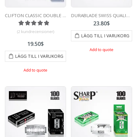
CLIFTON CLASSIC DOUBLE EDGE DURABLADE SWISS QUALITY RAZOR BLADES T10 B100 PCS
DURABLADE SWISS QUALITY CHAMPION PLATINUM DOUBLE EDGE RAZOR BLADES T10-B100 PCS
23.80
$
Betygsatt
1
5.00
av 5 baserat på
kundrecensi
(
2
kundrecensioner)
LÄGG TILL I VARUKORG
19.50
$
Add to quote
LÄGG TILL I VARUKORG
Add to quote