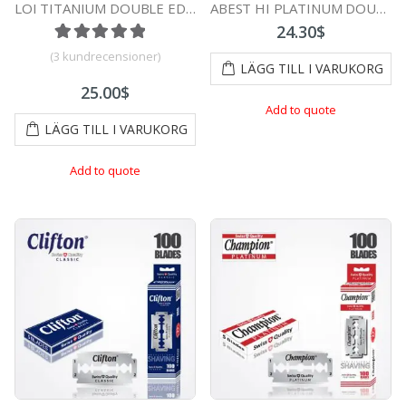
LOI TITANIUM DOUBLE EDGE DURABLADE SWISS QUALITY RAZOR BLADES T5 B100 PCS
ABEST HI PLATINUM DOUBLE EDGE DURABLADE SWISS QUALITY RAZOR BLADES T5 B100 PCS
24.30
$
Betygsatt
2
5.00
av 5 baserat på
kundrecensi
(
3
kundrecensioner)
LÄGG TILL I VARUKORG
25.00
$
Add to quote
LÄGG TILL I VARUKORG
Add to quote