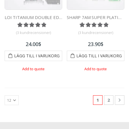
LOI TITANIUM DOUBLE EDGE DURABLADE SWISS QUALITY RAZOR BLADES T10-B100 PCS
SHARP 7AM SUPER PLATINUM DOUBLE EDGE DURABLADE SWISS QUALITY RAZOR BLADES – T10 B100 PCS
Betygsatt
2
5.00
av 5 baserat på
Betygsatt
2
kundrecensi
5.00
av 5
(
3
kundrecensioner)
(
3
kundrecensioner)
24.00
$
23.90
$
LÄGG TILL I VARUKORG
LÄGG TILL I VARUKORG
Add to quote
Add to quote
1
2